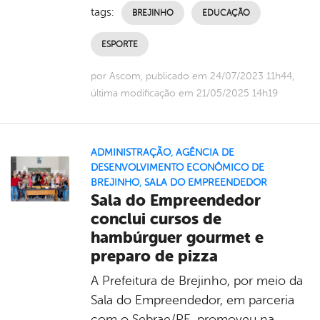
tags:
BREJINHO
EDUCAÇÃO
ESPORTE
por Ascom, publicado em 24/07/2023 11h44,
última modificação em 21/05/2025 14h19
ADMINISTRAÇÃO
,
AGÊNCIA DE
DESENVOLVIMENTO ECONÔMICO DE
BREJINHO
,
SALA DO EMPREENDEDOR
Sala do Empreendedor
conclui cursos de
hambúrguer gourmet e
preparo de pizza
A Prefeitura de Brejinho, por meio da
Sala do Empreendedor, em parceria
com o Sebrae/PE, promoveu na