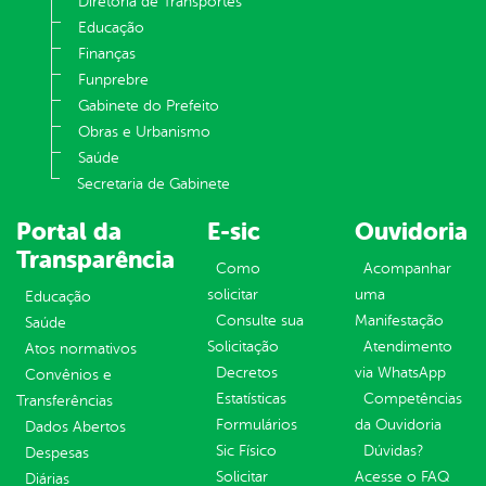
Diretoria de Transportes
Educação
Finanças
Funprebre
Gabinete do Prefeito
Obras e Urbanismo
Saúde
Secretaria de Gabinete
Portal da
E-sic
Ouvidoria
Transparência
Como
Acompanhar
solicitar
uma
Educação
Consulte sua
Manifestação
Saúde
Solicitação
Atendimento
Atos normativos
Decretos
via WhatsApp
Convênios e
Estatísticas
Competências
Transferências
Formulários
da Ouvidoria
Dados Abertos
Sic Físico
Dúvidas?
Despesas
Solicitar
Acesse o FAQ
Diárias