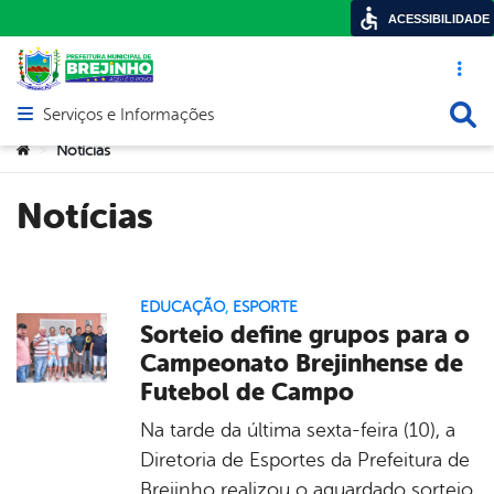
ACESSIBILIDADE
Acesso ráp
Busca
Serviços e Informações
Abrir menu principal de navegação
Você está aqui:
Notícias
>
Notícias
EDUCAÇÃO
,
ESPORTE
Sorteio define grupos para o
Campeonato Brejinhense de
Futebol de Campo
Na tarde da última sexta-feira (10), a
Diretoria de Esportes da Prefeitura de
Brejinho realizou o aguardado sorteio