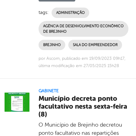
tags:
ADMINISTRAÇÃO
AGÊNCIA DE DESENVOLVIMENTO ECONÔMICO
DE BREJINHO
BREJINHO
SALA DO EMPREENDEDOR
por Ascom, publicado em 19/09/2023 09h17,
última modificação em 27/05/2025 15h28
GABINETE
Município decreta ponto
facultativo nesta sexta-feira
(8)
O Município de Brejinho decretou
ponto facultativo nas repartições