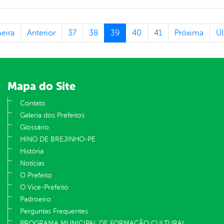
eira
Anterior
37
38
39
40
41
Próxima
Úl
Mapa do Site
Contato
Galeria dos Prefeitos
Glossário
HINO DE BREJINHO-PE
História
Notícias
O Prefeito
O Vice-Prefeito
Padroeiro
Perguntas Frequentes
PROGRAMA MUNICIPAL DE FORMAÇÃO CULTURAL