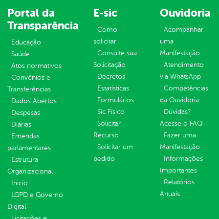
Portal da
E-sic
Ouvidoria
Transparência
Como
Acompanhar
solicitar
uma
Educação
Consulte sua
Manifestação
Saúde
Solicitação
Atendimento
Atos normativos
Decretos
via WhatsApp
Convênios e
Estatísticas
Competências
Transferências
Formulários
da Ouvidoria
Dados Abertos
Sic Físico
Dúvidas?
Despesas
Solicitar
Acesse o FAQ
Diárias
Recurso
Fazer uma
Emendas
Solicitar um
Manifestação
parlamentares
pedido
Informações
Estrutura
Importantes
Organizacional
Relatórios
Inicio
Anuais
LGPD e Governo
Digital
Licitações e