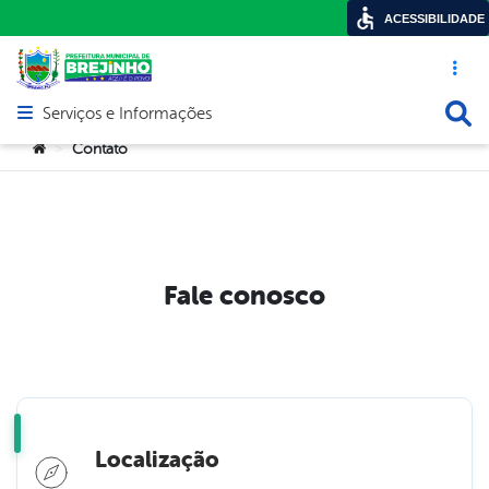
ACESSIBILIDADE
Acesso ráp
Busca
Serviços e Informações
Abrir menu principal de navegação
Você está aqui:
Contato
>
Fale conosco
Localização