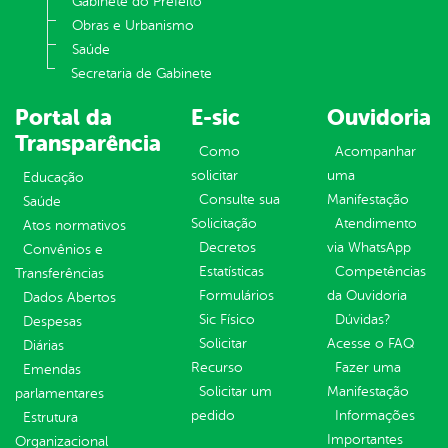
Gabinete do Prefeito
Obras e Urbanismo
Saúde
Secretaria de Gabinete
Portal da
E-sic
Ouvidoria
Transparência
Como
Acompanhar
solicitar
uma
Educação
Consulte sua
Manifestação
Saúde
Solicitação
Atendimento
Atos normativos
Decretos
via WhatsApp
Convênios e
Estatísticas
Competências
Transferências
Formulários
da Ouvidoria
Dados Abertos
Sic Físico
Dúvidas?
Despesas
Solicitar
Acesse o FAQ
Diárias
Recurso
Fazer uma
Emendas
Solicitar um
Manifestação
parlamentares
pedido
Informações
Estrutura
Importantes
Organizacional