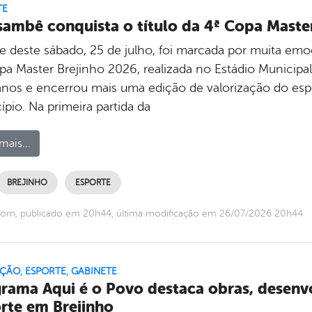
TE
ambê conquista o título da 4ª Copa Maste
de deste sábado, 25 de julho, foi marcada por muita emoç
pa Master Brejinho 2026, realizada no Estádio Municipa
anos e encerrou mais uma edição de valorização do espo
pio. Na primeira partida da
mais...
BREJINHO
ESPORTE
com, publicado em 20h44, última modificação em 26/07/2026 20h44
ÇÃO
,
ESPORTE
,
GABINETE
rama Aqui é o Povo destaca obras, desenv
rte em Brejinho