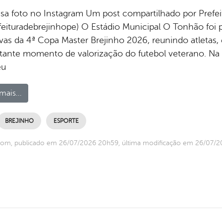
ssa foto no Instagram Um post compartilhado por Prefei
feituradebrejinhope) O Estádio Municipal O Tonhão foi pa
ivas da 4ª Copa Master Brejinho 2026, reunindo atletas
tante momento de valorização do futebol veterano. Na d
eu
mais...
BREJINHO
ESPORTE
com, publicado em 26/07/2026 20h59, última modificação em 26/07/