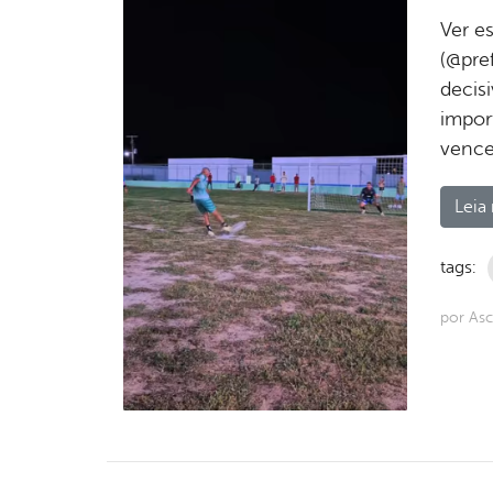
Ver e
(@pre
decis
impor
venc
Leia 
tags:
por As