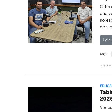
O Pro
que v
ao es
do vi
Leia 
tags:
por As
EDUCA
Tabi
202
Ver e