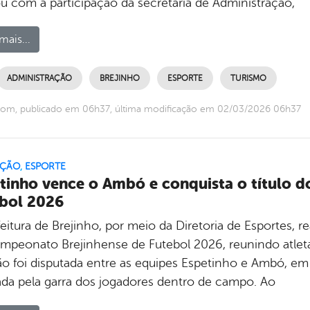
u com a participação da secretária de Administração,
mais...
ADMINISTRAÇÃO
BREJINHO
ESPORTE
TURISMO
com, publicado em 06h37, última modificação em 02/03/2026 06h37
ÇÃO
,
ESPORTE
tinho vence o Ambó e conquista o título 
bol 2026
eitura de Brejinho, por meio da Diretoria de Esportes, r
mpeonato Brejinhense de Futebol 2026, reunindo atleta
ão foi disputada entre as equipes Espetinho e Ambó, em 
da pela garra dos jogadores dentro de campo. Ao