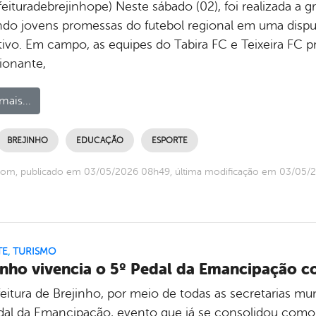
eituradebrejinhope) Neste sábado (02), foi realizada a g
ndo jovens promessas do futebol regional em uma disputa
tivo. Em campo, as equipes do Tabira FC e Teixeira FC
onante,
mais...
BREJINHO
EDUCAÇÃO
ESPORTE
com, publicado em 03/05/2026 08h49, última modificação em 03/05/
TE
,
TURISMO
inho vivencia o 5º Pedal da Emancipação c
eitura de Brejinho, por meio de todas as secretarias mu
dal da Emancipação, evento que já se consolidou como t