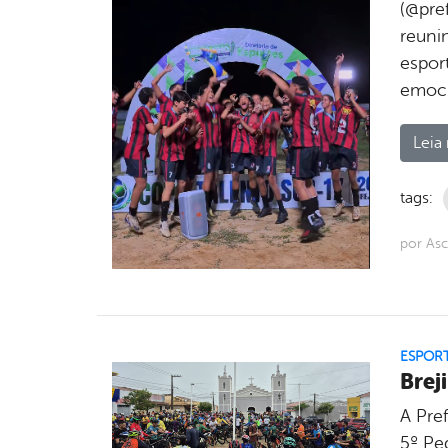
(@pref
reuni
espor
emoci
Leia 
tags:
por As
ESPOR
Brej
A Pref
5º Pe