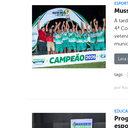
ESPOR
Muss
A tar
4ª Co
veter
municí
Leia 
tags:
por As
EDUCA
Prog
espo