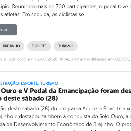
ípio. Reunindo mais de 700 participantes, o pedal teve
s atletas. Em seguida, os ciclistas se
mais...
BREJINHO
ESPORTE
TURISMO
com, publicado em 02/03/2026 06h41, última modificação em 02/03/
ISTRAÇÃO
,
ESPORTE
,
TURISMO
 Ouro e V Pedal da Emancipação foram des
 deste sábado (28)
ção deste sábado (28) do programa Aqui é o Povo trou
ejinho e destacou também a conquista do Selo Ouro, a
ia de Desenvolvimento Econômico de Brejinho. O prog