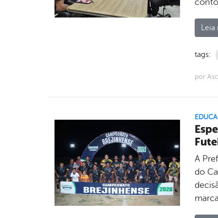
conto
Leia 
tags:
por As
EDUCA
Espe
Fute
A Pref
do Ca
decis
marca