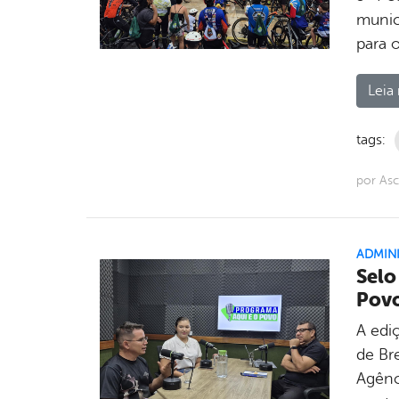
munic
para o
Leia 
tags:
por As
ADMIN
Selo
Povo
A edi
de Br
Agênc