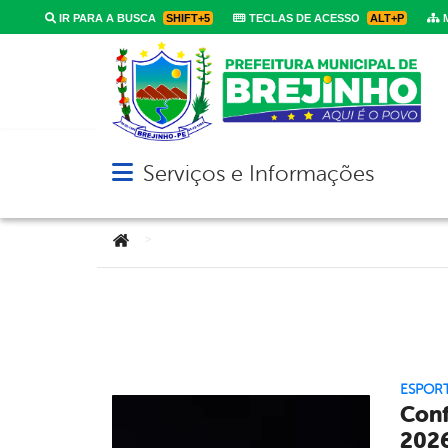
IR PARA A BUSCA
SHIFT+5
TECLAS DE ACESSO
ALT+P
M
Serviços e Informações
Abrir menu principal de navegação
Você está aqui:
>
ESPOR
Conf
2026