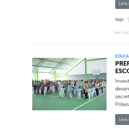
Leia 
tags:
por As
EDUCA
PRE
ESC
Inves
desenv
secre
Polie
Leia 