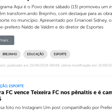
grama Aqui é o Povo deste sábado (13) promoveu um im
êm transform.ando Brejinho, com destaque para as obras
porte no município. Apresentado por Emanoel Sidney, 
ce-prefeito Naldo de Valdim e do diretor de Esportes
mais...
BREJINHO
EDUCAÇÃO
ESPORTE
com, publicado em 15/06/2026 06h56, última modificação em 15/06/
ÇÃO
,
ESPORTE
ra FC vence Teixeira FC nos pênaltis e é 
6
ssa foto no Instagram Um post compartilhado por Prefei