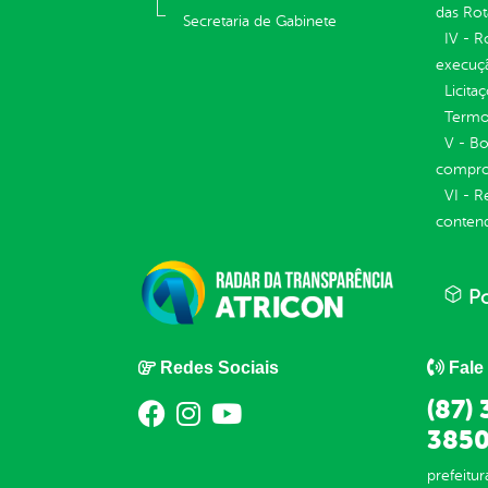
das Rot
Secretaria de Gabinete
IV - R
execuç
Licita
Termos
V - Bo
compro
VI - R
conten
Po
Redes Sociais
Fale
(87)
3850
prefeitu