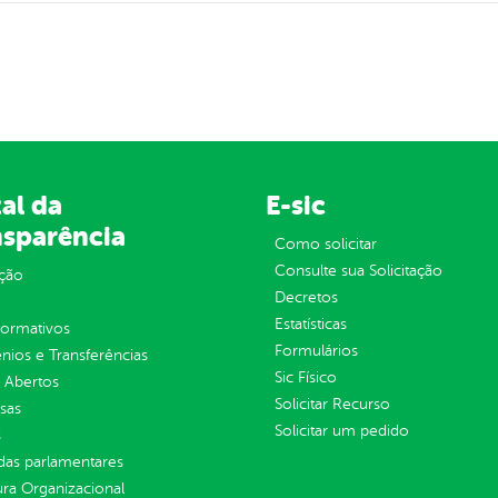
al da
E-sic
nsparência
Como solicitar
Consulte sua Solicitação
ção
Decretos
Estatísticas
normativos
Formulários
ios e Transferências
Sic Físico
 Abertos
Solicitar Recurso
sas
Solicitar um pedido
s
as parlamentares
ura Organizacional