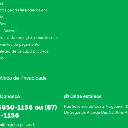
as
otas georreferenciadas em
ão
ções
 Aditivos
letins de medição, notas fiscais e
vantes de pagamento
elação de veículos próprios,
do
lítica de Privacidade
 Conosco
Onde estamos
 3850-1156 ou (87)
Rua Severino da Costa Nogueira , 1
De Segunda À Sexta Das 08:00hs À
-1156
ra@brejinho.pe.gov.br