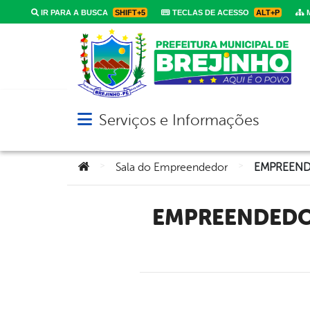
IR PARA A BUSCA
SHIFT+5
TECLAS DE ACESSO
ALT+P
M
Serviços e Informações
Abrir menu principal de navegação
Você está aqui:
>
>
Sala do Empreendedor
EMPREENDEDORA DE BREJINHO SE DESTACAM NO VAREJO