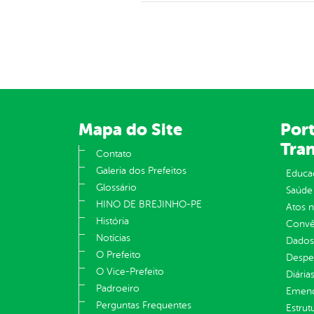
Mapa do Site
Port
Tra
Contato
Galeria dos Prefeitos
Educa
Glossário
Saúde
HINO DE BREJINHO-PE
Atos 
História
Convên
Notícias
Dados
O Prefeito
Despe
O Vice-Prefeito
Diária
Padroeiro
Emend
Perguntas Frequentes
Estrut