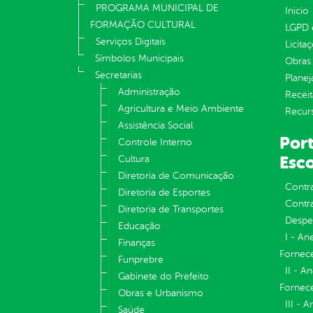
PROGRAMA MUNICIPAL DE
Inicio
FORMAÇÃO CULTURAL
LGPD e
Serviços Digitais
Licita
Símbolos Municipais
Obras 
Secretarias
Plane
Administração
Receit
Agricultura e Meio Ambiente
Recur
Assistência Social
Port
Controle Interno
Esco
Cultura
Diretoria de Comunicação
Contr
Diretoria de Esportes
Contra
Diretoria de Transportes
Despe
Educação
I - An
Finanças
Fornece
Funprebre
II - A
Gabinete do Prefeito
Fornece
Obras e Urbanismo
III - 
Saúde