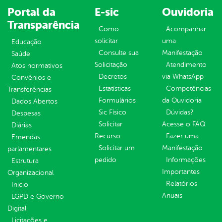
Portal da
E-sic
Ouvidoria
Transparência
Como
Acompanhar
solicitar
uma
Educação
Consulte sua
Manifestação
Saúde
Solicitação
Atendimento
Atos normativos
Decretos
via WhatsApp
Convênios e
Estatísticas
Competências
Transferências
Formulários
da Ouvidoria
Dados Abertos
Sic Físico
Dúvidas?
Despesas
Solicitar
Acesse o FAQ
Diárias
Recurso
Fazer uma
Emendas
Solicitar um
Manifestação
parlamentares
pedido
Informações
Estrutura
Importantes
Organizacional
Relatórios
Inicio
Anuais
LGPD e Governo
Digital
Licitações e