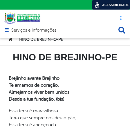
ACESSIBILIDADE
Acesso ráp
Busca
Serviços e Informações
Abrir menu principal de navegação
Você está aqui:
HINO DE BREJINHO-PE
>
HINO DE BREJINHO-PE
Brejinho avante Brejinho
Te amamos de coração,
Almejamos viver bem unidos
Desde a tua fundação. (bis)
Essa terra é maravilhosa
Terra que sempre nos deu o pão,
Essa terra é abençoada