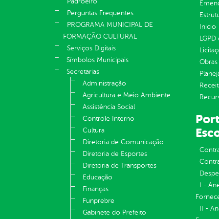
Padroeiro
Emend
Perguntas Frequentes
Estrut
PROGRAMA MUNICIPAL DE
Inicio
FORMAÇÃO CULTURAL
LGPD e
Serviços Digitais
Licita
Símbolos Municipais
Obras 
Secretarias
Plane
Administração
Receit
Agricultura e Meio Ambiente
Recur
Assistência Social
Port
Controle Interno
Esco
Cultura
Diretoria de Comunicação
Contr
Diretoria de Esportes
Contra
Diretoria de Transportes
Despe
Educação
I - An
Finanças
Fornece
Funprebre
II - A
Gabinete do Prefeito