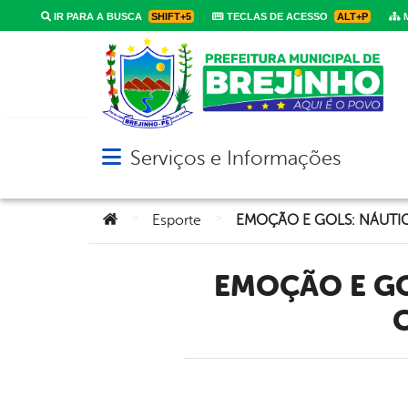
IR PARA A BUSCA
SHIFT+5
TECLAS DE ACESSO
ALT+P
M
Serviços e Informações
Abrir menu principal de navegação
Você está aqui:
>
>
Esporte
EMOÇÃO E GOLS: NÁUTICO GARANTE VAGA NA FINAL DA