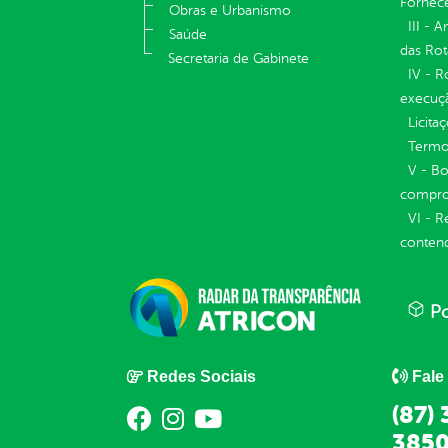
Fornece
Obras e Urbanismo
III - 
Saúde
das Rot
Secretaria de Gabinete
IV - R
execuç
Licita
Termos
V - Bo
compro
VI - R
conten
Po
Redes Sociais
Fale
(87)
3850