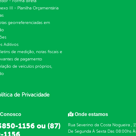
dor - Forma direta
Anexo III - Planilha Orçamentária
as
otas georreferenciadas em
ão
ções
 Aditivos
letins de medição, notas fiscais e
vantes de pagamento
elação de veículos próprios,
do
lítica de Privacidade
 Conosco
Onde estamos
 3850-1156 ou (87)
Rua Severino da Costa Nogueira , 1
De Segunda À Sexta Das 08:00hs À
-1156