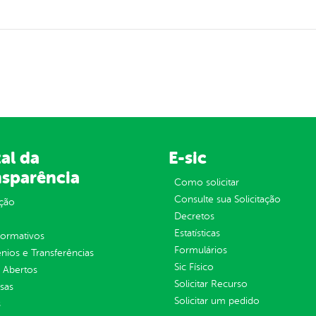
al da
E-sic
nsparência
Como solicitar
Consulte sua Solicitação
ção
Decretos
Estatísticas
normativos
Formulários
ios e Transferências
Sic Físico
 Abertos
Solicitar Recurso
sas
Solicitar um pedido
s