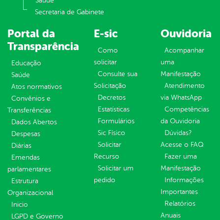
Saúde
Secretaria de Gabinete
Portal da
E-sic
Ouvidoria
Transparência
Como
Acompanhar
solicitar
uma
Educação
Consulte sua
Manifestação
Saúde
Solicitação
Atendimento
Atos normativos
Decretos
via WhatsApp
Convênios e
Estatísticas
Competências
Transferências
Formulários
da Ouvidoria
Dados Abertos
Sic Físico
Dúvidas?
Despesas
Solicitar
Acesse o FAQ
Diárias
Recurso
Fazer uma
Emendas
Solicitar um
Manifestação
parlamentares
pedido
Informações
Estrutura
Importantes
Organizacional
Relatórios
Inicio
Anuais
LGPD e Governo