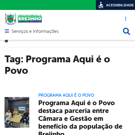
ACESSIBILIDADE
Acesso ráp
Busca
Serviços e Informações
Abrir menu principal de navegação
Você está aqui:
>
Tag:
Programa Aqui é o
Povo
PROGRAMA AQUI É O POVO
Programa Aqui é o Povo
destaca parceria entre
Câmara e Gestão em
benefício da população de
Brejinho