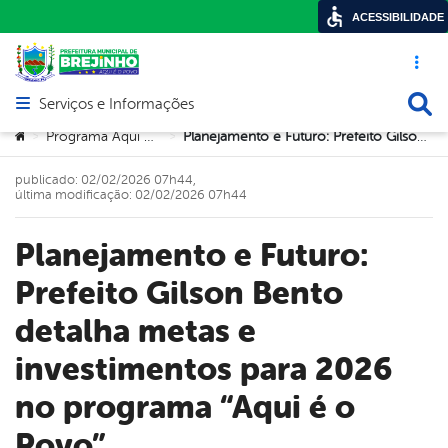
ACESSIBILIDADE
Acesso ráp
Busca
Serviços e Informações
Abrir menu principal de navegação
Você está aqui:
Programa Aqui é o Povo
Planejamento e Futuro: Prefeito Gilson Bento detalha metas e investimentos para 2026 no programa “Aqui é o Povo”
>
>
publicado: 02/02/2026 07h44,
última modificação: 02/02/2026 07h44
Planejamento e Futuro:
Prefeito Gilson Bento
detalha metas e
investimentos para 2026
no programa “Aqui é o
Povo”