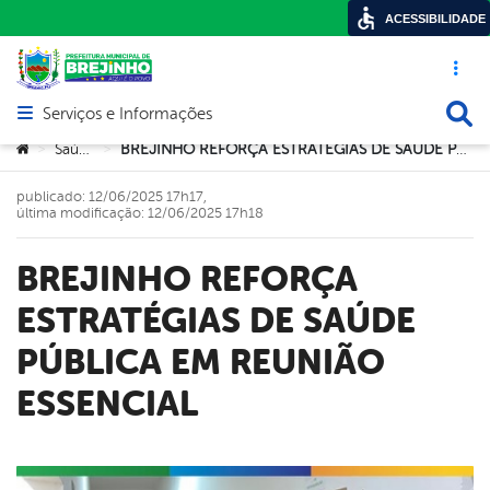
ACESSIBILIDADE
Acesso ráp
Busca
Serviços e Informações
Abrir menu principal de navegação
Você está aqui:
Saúde
BREJINHO REFORÇA ESTRATÉGIAS DE SAÚDE PÚBLICA EM REUNIÃO ESSENCIAL
>
>
publicado: 12/06/2025 17h17,
última modificação: 12/06/2025 17h18
BREJINHO REFORÇA
ESTRATÉGIAS DE SAÚDE
PÚBLICA EM REUNIÃO
ESSENCIAL