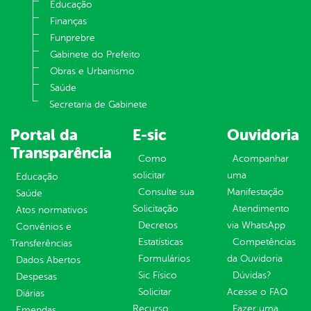
Educação
Finanças
Funprebre
Gabinete do Prefeito
Obras e Urbanismo
Saúde
Secretaria de Gabinete
Portal da
E-sic
Ouvidoria
Transparência
Como
Acompanhar
solicitar
uma
Educação
Consulte sua
Manifestação
Saúde
Solicitação
Atendimento
Atos normativos
Decretos
via WhatsApp
Convênios e
Estatísticas
Competências
Transferências
Formulários
da Ouvidoria
Dados Abertos
Sic Físico
Dúvidas?
Despesas
Solicitar
Acesse o FAQ
Diárias
Recurso
Fazer uma
Emendas