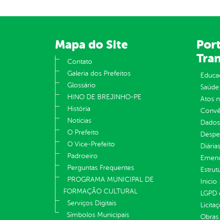
Mapa do Site
Port
Tra
Contato
Galeria dos Prefeitos
Educa
Glossário
Saúde
HINO DE BREJINHO-PE
Atos 
História
Convên
Notícias
Dados
O Prefeito
Despe
O Vice-Prefeito
Diária
Padroeiro
Emend
Perguntas Frequentes
Estrut
PROGRAMA MUNICIPAL DE
Inicio
FORMAÇÃO CULTURAL
LGPD e
Serviços Digitais
Licita
Símbolos Municipais
Obras 