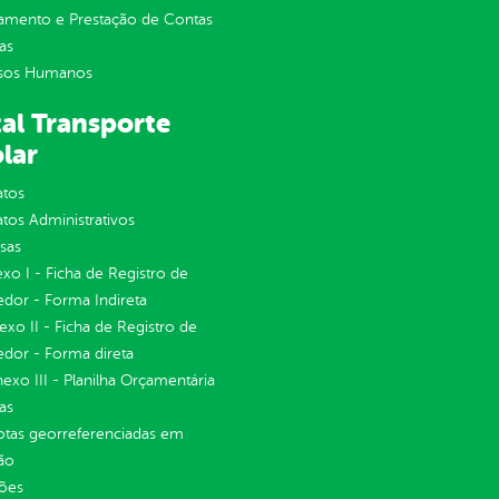
jamento e Prestação de Contas
as
sos Humanos
al Transporte
lar
atos
tos Administrativos
sas
exo I - Ficha de Registro de
dor - Forma Indireta
nexo II - Ficha de Registro de
dor - Forma direta
Anexo III - Planilha Orçamentária
as
otas georreferenciadas em
ão
ções