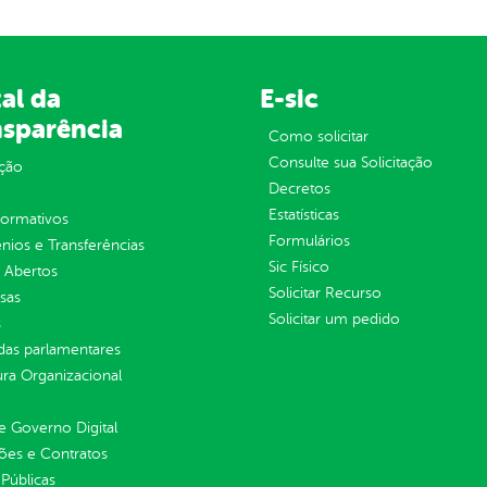
al da
E-sic
nsparência
Como solicitar
Consulte sua Solicitação
ção
Decretos
Estatísticas
normativos
Formulários
ios e Transferências
Sic Físico
 Abertos
Solicitar Recurso
sas
Solicitar um pedido
s
as parlamentares
ura Organizacional
 Governo Digital
ções e Contratos
Públicas