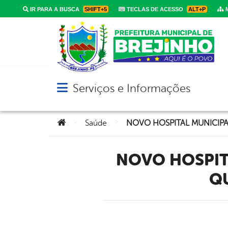
IR PARA A BUSCA
SHIFT+5
TECLAS DE ACESSO
ALT+P
M
Serviços e Informações
Abrir menu principal de navegação
Você está aqui:
>
>
Saúde
NOVO HOSPITAL MUNICIPAL DE BREJINHO: MAIS SAÚDE E
QU