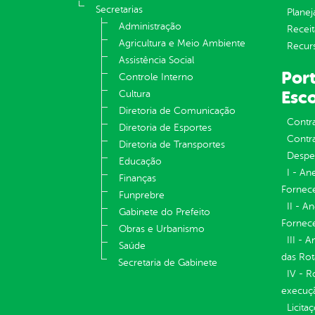
Secretarias
Plane
Administração
Receit
Agricultura e Meio Ambiente
Recur
Assistência Social
Port
Controle Interno
Esco
Cultura
Diretoria de Comunicação
Contr
Diretoria de Esportes
Contra
Diretoria de Transportes
Despe
Educação
I - An
Finanças
Fornece
Funprebre
II - A
Gabinete do Prefeito
Fornece
Obras e Urbanismo
III - 
Saúde
das Rot
Secretaria de Gabinete
IV - R
execuç
Licita