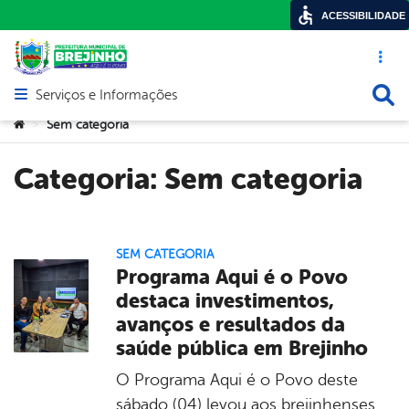
ACESSIBILIDADE
Acesso ráp
Busca
Serviços e Informações
Abrir menu principal de navegação
Você está aqui:
Sem categoria
>
Categoria:
Sem categoria
SEM CATEGORIA
Programa Aqui é o Povo
destaca investimentos,
avanços e resultados da
saúde pública em Brejinho
O Programa Aqui é o Povo deste
sábado (04) levou aos brejinhenses