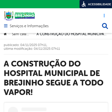
ACESSIBILIDADE
Acesso ráp
Busca
Serviços e Informações
Abrir menu principal de navegação
Você está aqui:
Sem categoria
A CONSTRUÇÃO DO HOSPITAL MUNICIPAL DE BREJINHO SEGUE A TODO VAPOR!
>
>
publicado: 04/11/2025 07h11,
última modificação: 04/11/2025 07h11
A CONSTRUÇÃO DO
HOSPITAL MUNICIPAL DE
BREJINHO SEGUE A TODO
VAPOR!