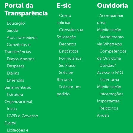
Portal da
E-sic
Ouvidoria
Transparência
Como
Acompanhar
solicitar
uma
Educação
Consulte sua
Manifestação
Saúde
Solicitação
Atendimento
Atos normativos
Decretos
via WhatsApp
Convênios e
Estatísticas
Competências
Transferências
Formulários
da Ouvidoria
Dados Abertos
Sic Físico
Dúvidas?
Despesas
Solicitar
Acesse o FAQ
Diárias
Recurso
Fazer uma
Emendas
Solicitar um
Manifestação
parlamentares
pedido
Informações
Estrutura
Importantes
Organizacional
Relatórios
Inicio
Anuais
LGPD e Governo
Digital
Licitações e