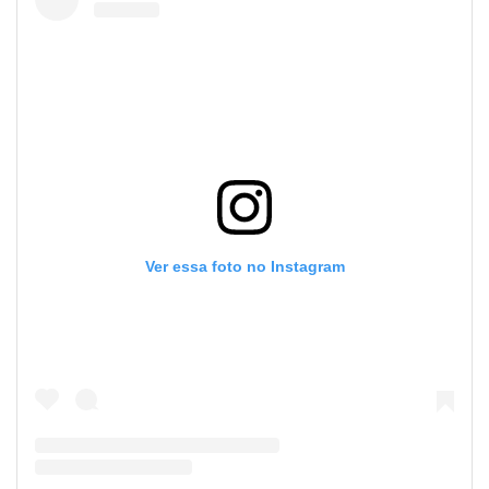
book
er
din
Ver essa foto no Instagram