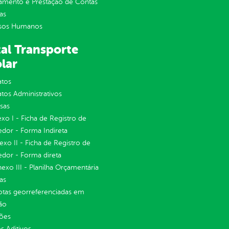
jamento e Prestação de Contas
as
sos Humanos
al Transporte
lar
atos
tos Administrativos
sas
exo I - Ficha de Registro de
dor - Forma Indireta
nexo II - Ficha de Registro de
dor - Forma direta
Anexo III - Planilha Orçamentária
as
otas georreferenciadas em
ão
ções
 Aditivos