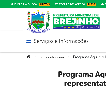
IR PARA A BUSCA
SHIFT+5
TECLAS DE ACESSO
ALT+P
M
Serviços e Informações
Abrir menu principal de navegação
Você está aqui:
>
>
Sem categoria
Programa Aqui é o Povo debateu trabalho, experiência e
representat