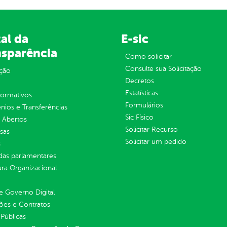
al da
E-sic
nsparência
Como solicitar
Consulte sua Solicitação
ção
Decretos
Estatísticas
normativos
Formulários
ios e Transferências
Sic Físico
 Abertos
Solicitar Recurso
sas
Solicitar um pedido
s
as parlamentares
ura Organizacional
 Governo Digital
ções e Contratos
Públicas