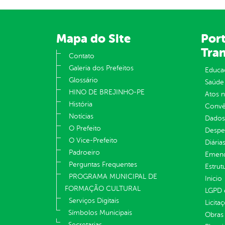
Mapa do Site
Port
Tra
Contato
Galeria dos Prefeitos
Educa
Glossário
Saúde
HINO DE BREJINHO-PE
Atos 
História
Convên
Notícias
Dados
O Prefeito
Despe
O Vice-Prefeito
Diária
Padroeiro
Emend
Perguntas Frequentes
Estrut
PROGRAMA MUNICIPAL DE
Inicio
FORMAÇÃO CULTURAL
LGPD e
Serviços Digitais
Licita
Símbolos Municipais
Obras 
Secretarias