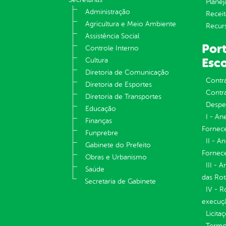
Plane
Administração
Receit
Agricultura e Meio Ambiente
Recur
Assistência Social
Port
Controle Interno
Esco
Cultura
Diretoria de Comunicação
Contr
Diretoria de Esportes
Contra
Diretoria de Transportes
Despe
Educação
I - An
Finanças
Fornece
Funprebre
II - A
Gabinete do Prefeito
Fornece
Obras e Urbanismo
III - 
Saúde
das Rot
Secretaria de Gabinete
IV - R
execuç
Licita
Termos