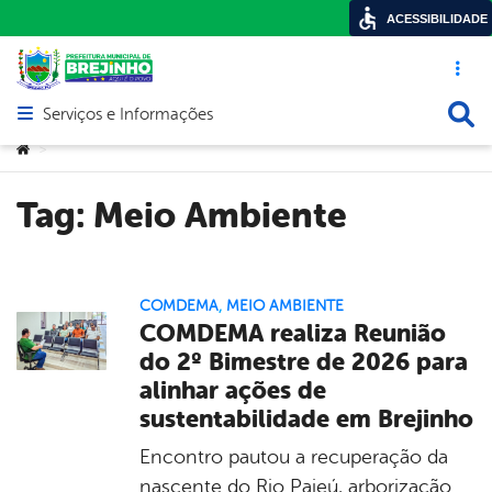
ACESSIBILIDADE
Acesso ráp
Busca
Serviços e Informações
Abrir menu principal de navegação
Você está aqui:
>
Tag:
Meio Ambiente
COMDEMA
,
MEIO AMBIENTE
COMDEMA realiza Reunião
do 2º Bimestre de 2026 para
alinhar ações de
sustentabilidade em Brejinho
Encontro pautou a recuperação da
nascente do Rio Pajeú, arborização