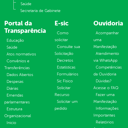
Saúde
Secretaria de Gabinete
Portal da
E-sic
Ouvidoria
Transparência
Como
Acompanhar
solicitar
uma
Educação
Consulte sua
Manifestação
Saúde
Solicitação
Atendimento
Atos normativos
Decretos
via WhatsApp
Convênios e
Estatísticas
Competências
Transferências
Formulários
da Ouvidoria
Dados Abertos
Sic Físico
Dúvidas?
Despesas
Solicitar
Acesse o FAQ
Diárias
Recurso
Fazer uma
Emendas
Solicitar um
Manifestação
parlamentares
pedido
Informações
Estrutura
Importantes
Organizacional
Relatórios
Inicio