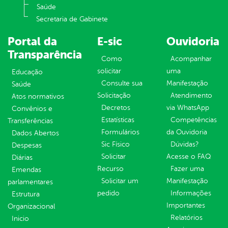
Saúde
Secretaria de Gabinete
Portal da
E-sic
Ouvidoria
Transparência
Como
Acompanhar
solicitar
uma
Educação
Consulte sua
Manifestação
Saúde
Solicitação
Atendimento
Atos normativos
Decretos
via WhatsApp
Convênios e
Estatísticas
Competências
Transferências
Formulários
da Ouvidoria
Dados Abertos
Sic Físico
Dúvidas?
Despesas
Solicitar
Acesse o FAQ
Diárias
Recurso
Fazer uma
Emendas
Solicitar um
Manifestação
parlamentares
pedido
Informações
Estrutura
Importantes
Organizacional
Relatórios
Inicio