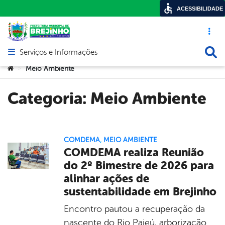
ACESSIBILIDADE
Acesso ráp
Busca
Serviços e Informações
Abrir menu principal de navegação
Você está aqui:
Meio Ambiente
>
Categoria:
Meio Ambiente
COMDEMA
,
MEIO AMBIENTE
COMDEMA realiza Reunião
do 2º Bimestre de 2026 para
alinhar ações de
sustentabilidade em Brejinho
Encontro pautou a recuperação da
nascente do Rio Pajeú, arborização