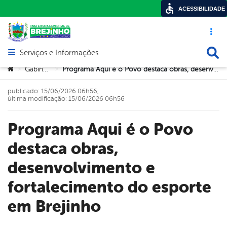
ACESSIBILIDADE
Acesso ráp
Busca
Serviços e Informações
Abrir menu principal de navegação
Você está aqui:
Gabinete
Programa Aqui é o Povo destaca obras, desenvolvimento e fortalecimento do esporte em Brejinho
>
>
publicado: 15/06/2026 06h56,
última modificação: 15/06/2026 06h56
Programa Aqui é o Povo
destaca obras,
desenvolvimento e
fortalecimento do esporte
em Brejinho