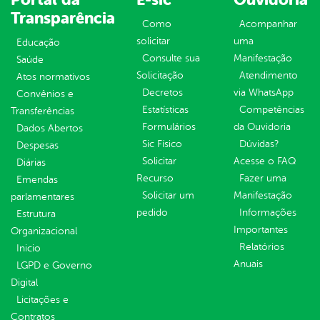
Transparência
Como
Acompanhar
solicitar
uma
Educação
Consulte sua
Manifestação
Saúde
Solicitação
Atendimento
Atos normativos
Decretos
via WhatsApp
Convênios e
Estatísticas
Competências
Transferências
Formulários
da Ouvidoria
Dados Abertos
Sic Físico
Dúvidas?
Despesas
Solicitar
Acesse o FAQ
Diárias
Recurso
Fazer uma
Emendas
Solicitar um
Manifestação
parlamentares
pedido
Informações
Estrutura
Importantes
Organizacional
Relatórios
Inicio
Anuais
LGPD e Governo
Digital
Licitações e
Contratos