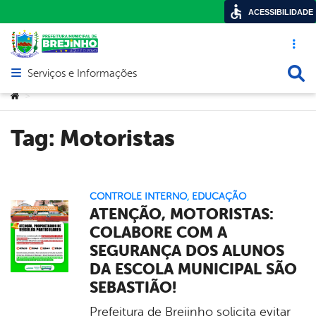
ACESSIBILIDADE
Acesso ráp
Busca
Serviços e Informações
Abrir menu principal de navegação
Você está aqui:
>
Tag:
Motoristas
CONTROLE INTERNO
,
EDUCAÇÃO
ATENÇÃO, MOTORISTAS:
COLABORE COM A
SEGURANÇA DOS ALUNOS
DA ESCOLA MUNICIPAL SÃO
SEBASTIÃO!
Prefeitura de Brejinho solicita evitar