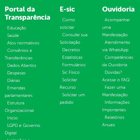
Portal da
E-sic
Ouvidoria
Transparência
Como
Acompanhar
solicitar
uma
Educação
Consulte sua
Manifestação
Saúde
Solicitação
Atendimento
Atos normativos
Decretos
via WhatsApp
Convênios e
Estatísticas
Competências
Transferências
Formulários
da Ouvidoria
Dados Abertos
Sic Físico
Dúvidas?
Despesas
Solicitar
Acesse o FAQ
Diárias
Recurso
Fazer uma
Emendas
Solicitar um
Manifestação
parlamentares
pedido
Informações
Estrutura
Importantes
Organizacional
Relatórios
Inicio
Anuais
LGPD e Governo
Digital