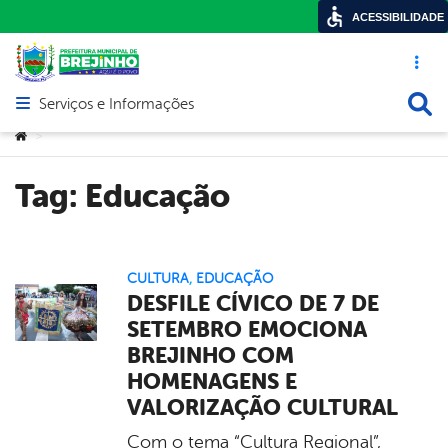
ACESSIBILIDADE
Acesso ráp
Busca
Serviços e Informações
Abrir menu principal de navegação
Você está aqui:
>
Tag:
Educação
CULTURA
,
EDUCAÇÃO
DESFILE CÍVICO DE 7 DE
SETEMBRO EMOCIONA
BREJINHO COM
HOMENAGENS E
VALORIZAÇÃO CULTURAL
Com o tema “Cultura Regional”,