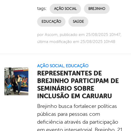
tags:
AÇÃO SOCIAL
BREJINHO
EDUCAÇÃO
SAÚDE
por Ascom, publicado em 25/08/2025 10h47,
última modificação em 25/08/2025 10h48
AÇÃO SOCIAL
,
EDUCAÇÃO
REPRESENTANTES DE
BREJINHO PARTICIPAM DE
SEMINÁRIO SOBRE
INCLUSÃO EM CARUARU
Brejinho busca fortalecer políticas
públicas para pessoas com
deficiência através da participação
em evento intersetorial. Brejinho, 21