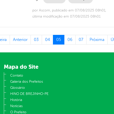
por Ascom, publicado em 07/08/2025 08h01,
última modificação em 07/08/2025 08h01
eira
Anterior
03
04
05
06
07
Próxima
Ú
Mapa do Site
Contato
Galeria dos Prefeitos
Glossário
HINO DE BREJINHO-PE
História
Notícias
O Prefeito