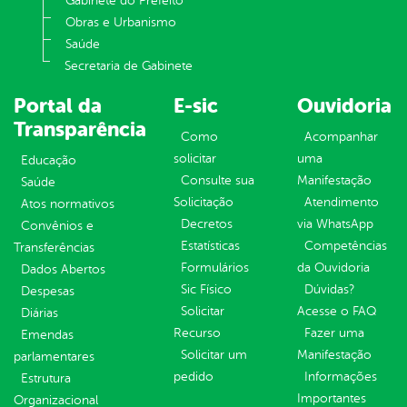
Gabinete do Prefeito
Obras e Urbanismo
Saúde
Secretaria de Gabinete
Portal da
E-sic
Ouvidoria
Transparência
Como
Acompanhar
solicitar
uma
Educação
Consulte sua
Manifestação
Saúde
Solicitação
Atendimento
Atos normativos
Decretos
via WhatsApp
Convênios e
Estatísticas
Competências
Transferências
Formulários
da Ouvidoria
Dados Abertos
Sic Físico
Dúvidas?
Despesas
Solicitar
Acesse o FAQ
Diárias
Recurso
Fazer uma
Emendas
Solicitar um
Manifestação
parlamentares
pedido
Informações
Estrutura
Importantes
Organizacional