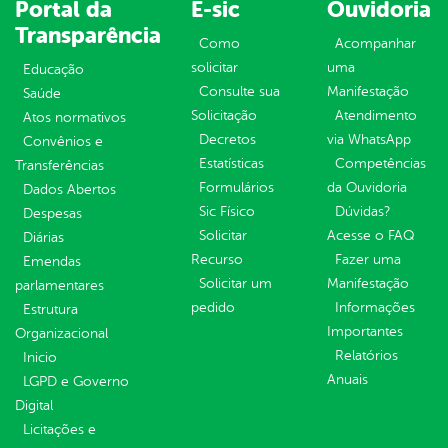
Portal da
E-sic
Ouvidoria
Transparência
Como
Acompanhar
solicitar
uma
Educação
Consulte sua
Manifestação
Saúde
Solicitação
Atendimento
Atos normativos
Decretos
via WhatsApp
Convênios e
Estatísticas
Competências
Transferências
Formulários
da Ouvidoria
Dados Abertos
Sic Físico
Dúvidas?
Despesas
Solicitar
Acesse o FAQ
Diárias
Recurso
Fazer uma
Emendas
Solicitar um
Manifestação
parlamentares
pedido
Informações
Estrutura
Importantes
Organizacional
Relatórios
Inicio
Anuais
LGPD e Governo
Digital
Licitações e