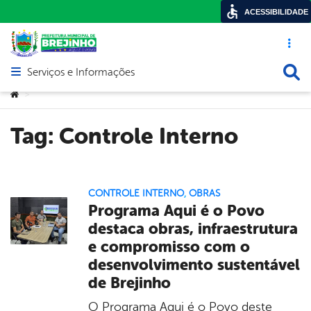
ACESSIBILIDADE
Acesso ráp
Busca
Serviços e Informações
Abrir menu principal de navegação
Você está aqui:
>
Tag:
Controle Interno
CONTROLE INTERNO
,
OBRAS
Programa Aqui é o Povo
destaca obras, infraestrutura
e compromisso com o
desenvolvimento sustentável
de Brejinho
O Programa Aqui é o Povo deste