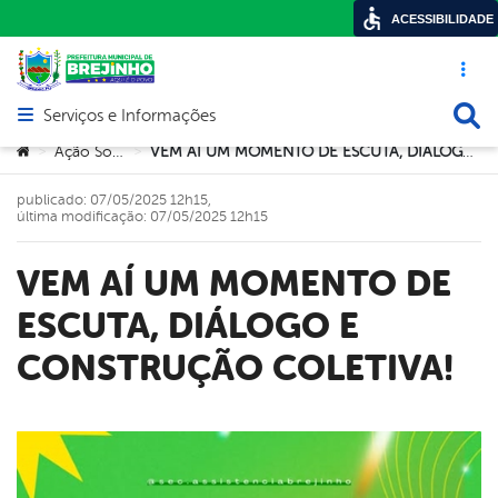
ACESSIBILIDADE
Acesso ráp
Busca
Serviços e Informações
Abrir menu principal de navegação
Você está aqui:
Ação Social
VEM AÍ UM MOMENTO DE ESCUTA, DIÁLOGO E CONSTRUÇÃO COLETIVA!
>
>
publicado: 07/05/2025 12h15,
última modificação: 07/05/2025 12h15
VEM AÍ UM MOMENTO DE
ESCUTA, DIÁLOGO E
CONSTRUÇÃO COLETIVA!
book