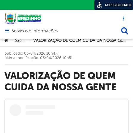
ACESSIBILIDADE
Acesso ráp
Busca
Serviços e Informações
Abrir menu principal de navegação
Você está aqui:
Saúde
VALORIZAÇÃO DE QUEM CUIDA DA NOSSA GENTE
>
>
publicado: 06/04/2026 10h47,
última modificação: 06/04/2026 10h51
VALORIZAÇÃO DE QUEM
CUIDA DA NOSSA GENTE
book