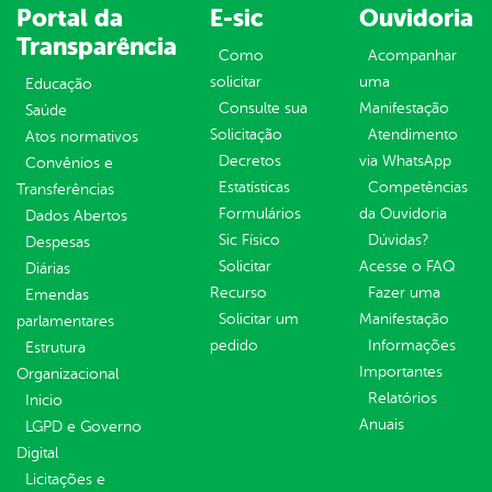
Portal da
E-sic
Ouvidoria
Transparência
Como
Acompanhar
solicitar
uma
Educação
Consulte sua
Manifestação
Saúde
Solicitação
Atendimento
Atos normativos
Decretos
via WhatsApp
Convênios e
Estatísticas
Competências
Transferências
Formulários
da Ouvidoria
Dados Abertos
Sic Físico
Dúvidas?
Despesas
Solicitar
Acesse o FAQ
Diárias
Recurso
Fazer uma
Emendas
Solicitar um
Manifestação
parlamentares
pedido
Informações
Estrutura
Importantes
Organizacional
Relatórios
Inicio
Anuais
LGPD e Governo
Digital
Licitações e