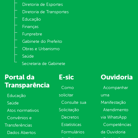
Diretoria de Esportes
Diretoria de Transportes
Educação
Finanças
Funprebre
Gabinete do Prefeito
Obras e Urbanismo
Saúde
Secretaria de Gabinete
Portal da
E-sic
Ouvidoria
Transparência
Como
Acompanhar
solicitar
uma
Educação
Consulte sua
Manifestação
Saúde
Solicitação
Atendimento
Atos normativos
Decretos
via WhatsApp
Convênios e
Estatísticas
Competências
Transferências
Formulários
da Ouvidoria
Dados Abertos