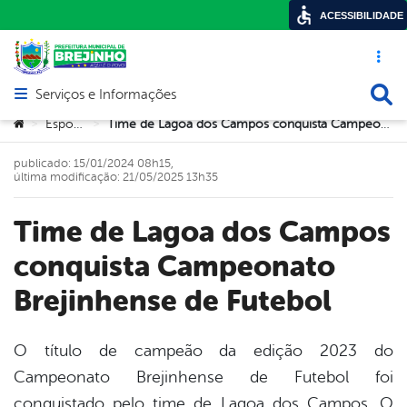
ACESSIBILIDADE
Acesso ráp
Busca
Serviços e Informações
Abrir menu principal de navegação
Você está aqui:
Esporte
Time de Lagoa dos Campos conquista Campeonato Brejinhense de Futebol
>
>
publicado: 15/01/2024 08h15,
última modificação: 21/05/2025 13h35
Time de Lagoa dos Campos
conquista Campeonato
Brejinhense de Futebol
O título de campeão da edição 2023 do
Campeonato Brejinhense de Futebol foi
book
conquistado pelo time de Lagoa dos Campos. O