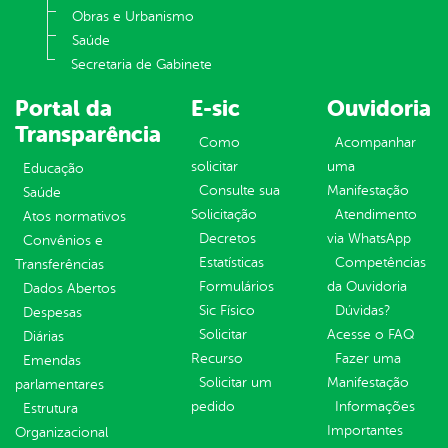
Obras e Urbanismo
Saúde
Secretaria de Gabinete
Portal da
E-sic
Ouvidoria
Transparência
Como
Acompanhar
solicitar
uma
Educação
Consulte sua
Manifestação
Saúde
Solicitação
Atendimento
Atos normativos
Decretos
via WhatsApp
Convênios e
Estatísticas
Competências
Transferências
Formulários
da Ouvidoria
Dados Abertos
Sic Físico
Dúvidas?
Despesas
Solicitar
Acesse o FAQ
Diárias
Recurso
Fazer uma
Emendas
Solicitar um
Manifestação
parlamentares
pedido
Informações
Estrutura
Importantes
Organizacional