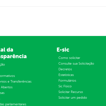
al da
E-sic
nsparência
Como solicitar
Consulte sua Solicitação
ção
Decretos
Estatísticas
normativos
Formulários
ios e Transferências
Sic Físico
 Abertos
Solicitar Recurso
sas
Solicitar um pedido
s
as parlamentares