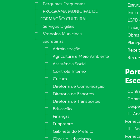
Perguntas Frequentes
Estrut
PROGRAMA MUNICIPAL DE
Inicio
FORMAÇÃO CULTURAL
LGPD e
Serviços Digitais
Licita
Símbolos Municipais
Obras 
Secretarias
Plane
Administração
Receit
Agricultura e Meio Ambiente
Recur
Assistência Social
Port
Controle Interno
Esco
Cultura
Diretoria de Comunicação
Contr
Diretoria de Esportes
Contra
Diretoria de Transportes
Despe
Educação
I - An
Finanças
Fornece
Funprebre
II - A
Gabinete do Prefeito
Fornece
Obras e Urbanismo