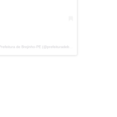
Uma publicação compartilhada por Prefeitura de Brejinho-PE (@prefeituradebrejinhope)