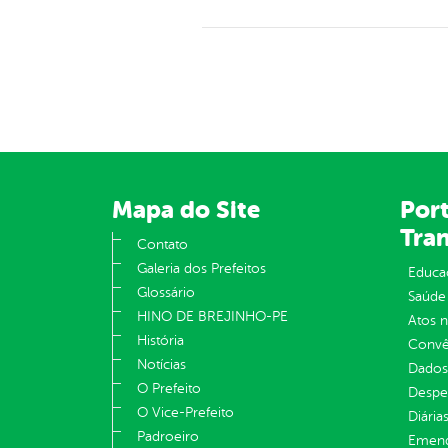
Mapa do Site
Port
Tra
Contato
Galeria dos Prefeitos
Educa
Glossário
Saúde
HINO DE BREJINHO-PE
Atos 
História
Convên
Notícias
Dados
O Prefeito
Despe
O Vice-Prefeito
Diária
Padroeiro
Emend