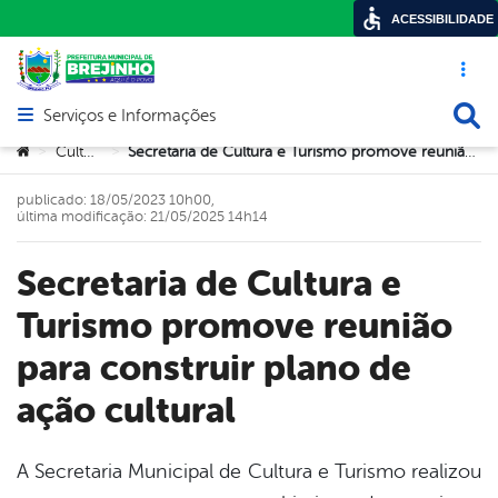
ACESSIBILIDADE
Acesso ráp
Busca
Serviços e Informações
Abrir menu principal de navegação
Você está aqui:
Cultura
Secretaria de Cultura e Turismo promove reunião para construir plano de ação cultural
>
>
publicado: 18/05/2023 10h00,
última modificação: 21/05/2025 14h14
Secretaria de Cultura e
Turismo promove reunião
para construir plano de
ação cultural
A Secretaria Municipal de Cultura e Turismo realizou