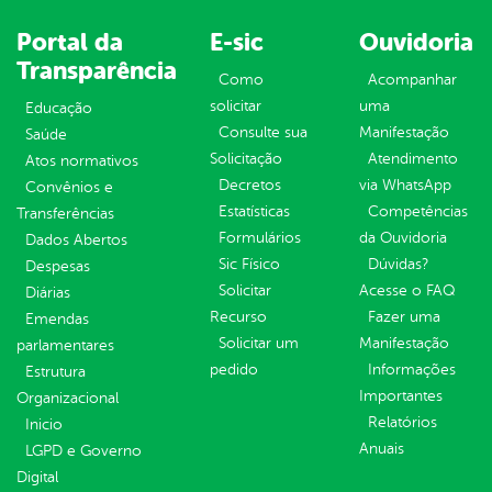
Portal da
E-sic
Ouvidoria
Transparência
Como
Acompanhar
solicitar
uma
Educação
Consulte sua
Manifestação
Saúde
Solicitação
Atendimento
Atos normativos
Decretos
via WhatsApp
Convênios e
Estatísticas
Competências
Transferências
Formulários
da Ouvidoria
Dados Abertos
Sic Físico
Dúvidas?
Despesas
Solicitar
Acesse o FAQ
Diárias
Recurso
Fazer uma
Emendas
Solicitar um
Manifestação
parlamentares
pedido
Informações
Estrutura
Importantes
Organizacional
Relatórios
Inicio
Anuais
LGPD e Governo
Digital