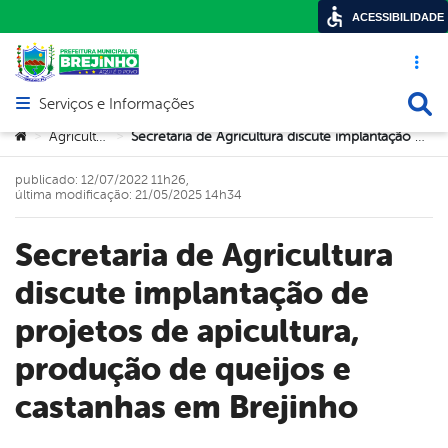
ACESSIBILIDADE
Acesso ráp
Busca
Serviços e Informações
Abrir menu principal de navegação
Você está aqui:
Agricultura
Secretaria de Agricultura discute implantação de projetos de apicultura, produção de queijos e castanhas em Brejinho
>
>
publicado: 12/07/2022 11h26,
última modificação: 21/05/2025 14h34
Secretaria de Agricultura
discute implantação de
projetos de apicultura,
produção de queijos e
castanhas em Brejinho