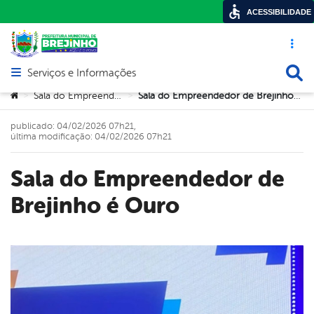
ACESSIBILIDADE
Acesso ráp
Busca
Serviços e Informações
Abrir menu principal de navegação
Você está aqui:
Sala do Empreendedor
Sala do Empreendedor de Brejinho é Ouro
>
>
publicado: 04/02/2026 07h21,
última modificação: 04/02/2026 07h21
Sala do Empreendedor de
Brejinho é Ouro
book