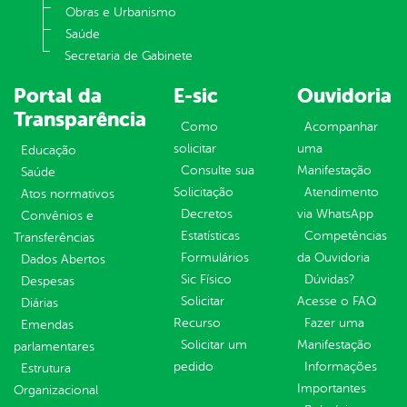
Obras e Urbanismo
Saúde
Secretaria de Gabinete
Portal da
E-sic
Ouvidoria
Transparência
Como
Acompanhar
solicitar
uma
Educação
Consulte sua
Manifestação
Saúde
Solicitação
Atendimento
Atos normativos
Decretos
via WhatsApp
Convênios e
Estatísticas
Competências
Transferências
Formulários
da Ouvidoria
Dados Abertos
Sic Físico
Dúvidas?
Despesas
Solicitar
Acesse o FAQ
Diárias
Recurso
Fazer uma
Emendas
Solicitar um
Manifestação
parlamentares
pedido
Informações
Estrutura
Importantes
Organizacional