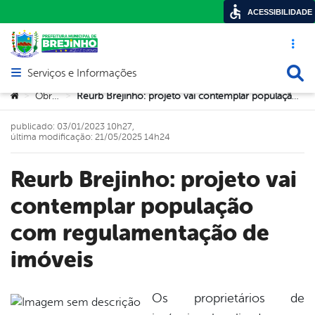
ACESSIBILIDADE
Acesso ráp
Busca
Serviços e Informações
Abrir menu principal de navegação
Você está aqui:
Obras
Reurb Brejinho: projeto vai contemplar população com regulamentação de imóveis
>
>
publicado: 03/01/2023 10h27,
última modificação: 21/05/2025 14h24
Reurb Brejinho: projeto vai
contemplar população
com regulamentação de
imóveis
Os proprietários de