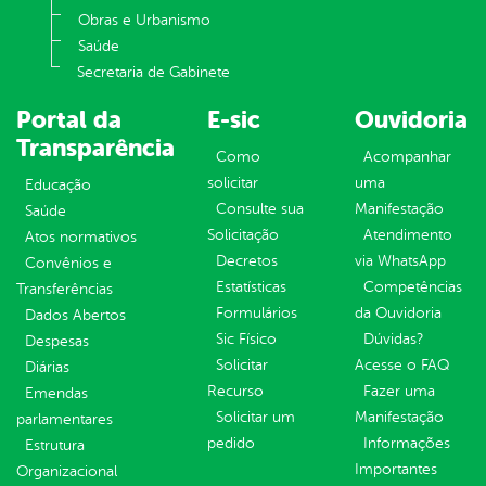
Obras e Urbanismo
Saúde
Secretaria de Gabinete
Portal da
E-sic
Ouvidoria
Transparência
Como
Acompanhar
solicitar
uma
Educação
Consulte sua
Manifestação
Saúde
Solicitação
Atendimento
Atos normativos
Decretos
via WhatsApp
Convênios e
Estatísticas
Competências
Transferências
Formulários
da Ouvidoria
Dados Abertos
Sic Físico
Dúvidas?
Despesas
Solicitar
Acesse o FAQ
Diárias
Recurso
Fazer uma
Emendas
Solicitar um
Manifestação
parlamentares
pedido
Informações
Estrutura
Importantes
Organizacional