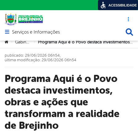
ACESSIBILIDADE
Acesso ráp
Busca
Serviços e Informações
Abrir menu principal de navegação
Você está aqui:
Gabinete
Programa Aqui é o Povo destaca investimentos, obras e ações que transformam a realidade de Brejinho
>
>
publicado: 29/06/2026 06h54,
última modificação: 29/06/2026 06h54
Programa Aqui é o Povo
destaca investimentos,
obras e ações que
transformam a realidade
de Brejinho