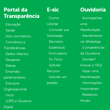
Portal da
E-sic
Ouvidoria
Transparência
Como
Acompanhar
solicitar
uma
Educação
Consulte sua
Manifestação
Saúde
Solicitação
Atendimento
Atos normativos
Decretos
via WhatsApp
Convênios e
Estatísticas
Competências
Transferências
Formulários
da Ouvidoria
Dados Abertos
Sic Físico
Dúvidas?
Despesas
Solicitar
Acesse o FAQ
Diárias
Recurso
Fazer uma
Emendas
Solicitar um
Manifestação
parlamentares
pedido
Informações
Estrutura
Importantes
Organizacional
Relatórios
Inicio
Anuais
LGPD e Governo
Digital