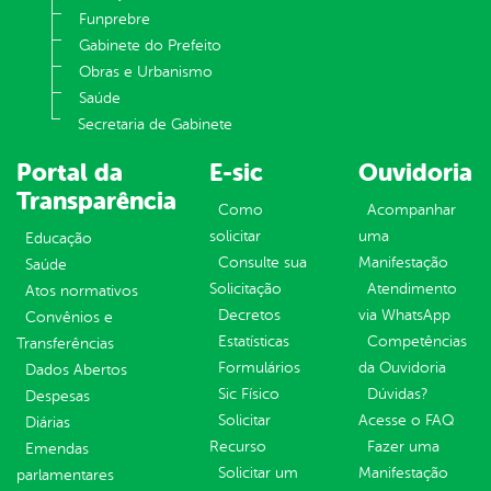
Funprebre
Gabinete do Prefeito
Obras e Urbanismo
Saúde
Secretaria de Gabinete
Portal da
E-sic
Ouvidoria
Transparência
Como
Acompanhar
solicitar
uma
Educação
Consulte sua
Manifestação
Saúde
Solicitação
Atendimento
Atos normativos
Decretos
via WhatsApp
Convênios e
Estatísticas
Competências
Transferências
Formulários
da Ouvidoria
Dados Abertos
Sic Físico
Dúvidas?
Despesas
Solicitar
Acesse o FAQ
Diárias
Recurso
Fazer uma
Emendas
Solicitar um
Manifestação
parlamentares