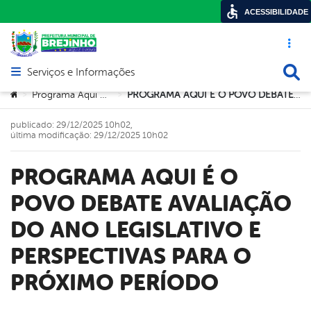
ACESSIBILIDADE
Acesso ráp
Busca
Serviços e Informações
Abrir menu principal de navegação
Você está aqui:
Programa Aqui é o Povo
PROGRAMA AQUI É O POVO DEBATE AVALIAÇÃO DO ANO LEGISLATIVO E PERSPECTIVAS PARA O PRÓXIMO PERÍODO
>
>
publicado: 29/12/2025 10h02,
última modificação: 29/12/2025 10h02
PROGRAMA AQUI É O
POVO DEBATE AVALIAÇÃO
DO ANO LEGISLATIVO E
PERSPECTIVAS PARA O
PRÓXIMO PERÍODO