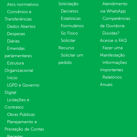
Solicitação
Atendimento
Atos normativos
Decretos
via WhatsApp
Convênios e
Estatísticas
Competências
Transferências
Formulários
da Ouvidoria
Dados Abertos
Sic Físico
Dúvidas?
Despesas
Solicitar
Acesse o FAQ
Diárias
Recurso
Fazer uma
Emendas
Solicitar um
Manifestação
parlamentares
pedido
Informações
Estrutura
Importantes
Organizacional
Relatórios
Inicio
Anuais
LGPD e Governo
Digital
Licitações e
Contratos
Obras Públicas
Planejamento e
Prestação de Contas
Receitas