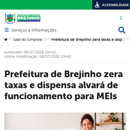
ACESSIBILIDADE
Acesso ráp
Busca
Serviços e Informações
Abrir menu principal de navegação
Você está aqui:
Sala do Empreendedor
Prefeitura de Brejinho zera taxas e dispensa alvará de funcionamento para MEIs
>
>
publicado: 08/07/2026 10h42,
última modificação: 08/07/2026 10h42
Prefeitura de Brejinho zera
taxas e dispensa alvará de
funcionamento para MEIs
book