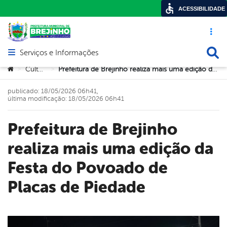
ACESSIBILIDADE
Acesso ráp
Busca
Serviços e Informações
Abrir menu principal de navegação
Você está aqui:
Cultura
Prefeitura de Brejinho realiza mais uma edição da Festa do Povoado de Placas de Piedade
>
>
publicado: 18/05/2026 06h41,
última modificação: 18/05/2026 06h41
Prefeitura de Brejinho
realiza mais uma edição da
Festa do Povoado de
Placas de Piedade