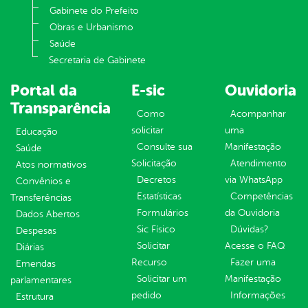
Gabinete do Prefeito
Obras e Urbanismo
Saúde
Secretaria de Gabinete
Portal da
E-sic
Ouvidoria
Transparência
Como
Acompanhar
solicitar
uma
Educação
Consulte sua
Manifestação
Saúde
Solicitação
Atendimento
Atos normativos
Decretos
via WhatsApp
Convênios e
Estatísticas
Competências
Transferências
Formulários
da Ouvidoria
Dados Abertos
Sic Físico
Dúvidas?
Despesas
Solicitar
Acesse o FAQ
Diárias
Recurso
Fazer uma
Emendas
Solicitar um
Manifestação
parlamentares
pedido
Informações
Estrutura