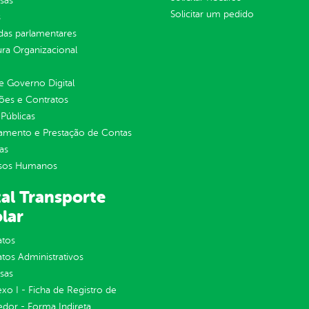
sas
Solicitar um pedido
s
as parlamentares
ura Organizacional
 Governo Digital
ções e Contratos
Públicas
jamento e Prestação de Contas
as
sos Humanos
al Transporte
lar
atos
tos Administrativos
sas
exo I - Ficha de Registro de
dor - Forma Indireta