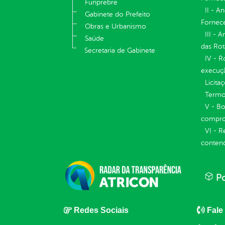
Funprebre
II - A
Gabinete do Prefeito
Fornece
Obras e Urbanismo
III - 
Saúde
das Rot
Secretaria de Gabinete
IV - R
execuç
Licita
Termos
V - Bo
compro
VI - R
conten
Po
Redes Sociais
Fale