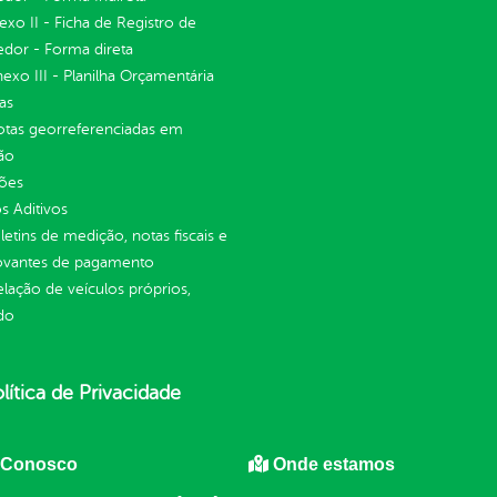
nexo II - Ficha de Registro de
dor - Forma direta
Anexo III - Planilha Orçamentária
as
otas georreferenciadas em
ão
ções
 Aditivos
letins de medição, notas fiscais e
vantes de pagamento
elação de veículos próprios,
do
lítica de Privacidade
 Conosco
Onde estamos