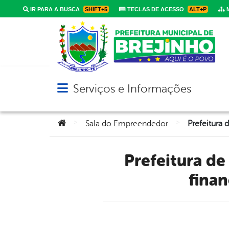
IR PARA A BUSCA
SHIFT+5
TECLAS DE ACESSO
ALT+P
M
Serviços e Informações
Abrir menu principal de navegação
Você está aqui:
>
>
Sala do Empreendedor
Prefeitura de Brejinho promove palestra sobre educação
finan