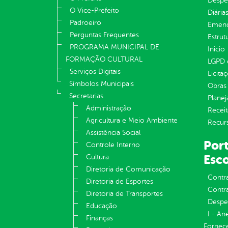
Despe
O Vice-Prefeito
Diária
Padroeiro
Emend
Perguntas Frequentes
Estrut
PROGRAMA MUNICIPAL DE
Inicio
FORMAÇÃO CULTURAL
LGPD e
Serviços Digitais
Licita
Símbolos Municipais
Obras 
Secretarias
Plane
Administração
Receit
Agricultura e Meio Ambiente
Recur
Assistência Social
Port
Controle Interno
Esco
Cultura
Diretoria de Comunicação
Contr
Diretoria de Esportes
Contra
Diretoria de Transportes
Despe
Educação
I - An
Finanças
Fornece