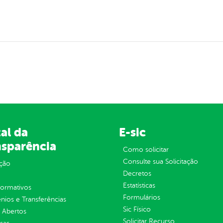
al da
E-sic
nsparência
Como solicitar
Consulte sua Solicitação
ção
Decretos
Estatísticas
normativos
Formulários
ios e Transferências
Sic Físico
 Abertos
Solicitar Recurso