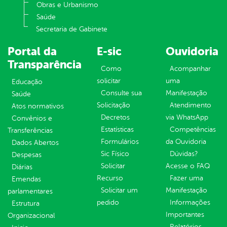
Obras e Urbanismo
Saúde
Secretaria de Gabinete
Portal da
E-sic
Ouvidoria
Transparência
Como
Acompanhar
solicitar
uma
Educação
Consulte sua
Manifestação
Saúde
Solicitação
Atendimento
Atos normativos
Decretos
via WhatsApp
Convênios e
Estatísticas
Competências
Transferências
Formulários
da Ouvidoria
Dados Abertos
Sic Físico
Dúvidas?
Despesas
Solicitar
Acesse o FAQ
Diárias
Recurso
Fazer uma
Emendas
Solicitar um
Manifestação
parlamentares
pedido
Informações
Estrutura
Importantes
Organizacional
Relatórios