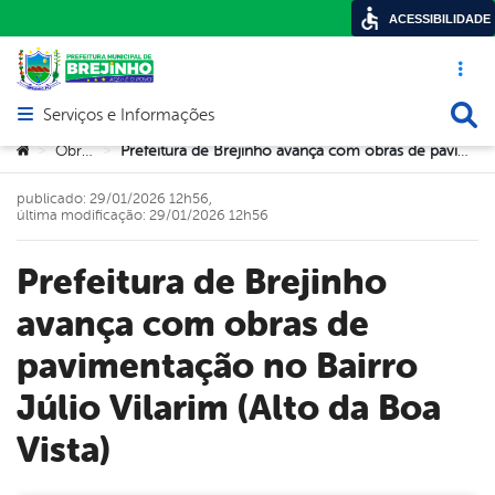
ACESSIBILIDADE
Acesso ráp
Busca
Serviços e Informações
Abrir menu principal de navegação
Você está aqui:
Obras
Prefeitura de Brejinho avança com obras de pavimentação no Bairro Júlio Vilarim (Alto da Boa Vista)
>
>
publicado: 29/01/2026 12h56,
última modificação: 29/01/2026 12h56
Prefeitura de Brejinho
avança com obras de
pavimentação no Bairro
Júlio Vilarim (Alto da Boa
Vista)