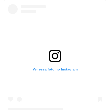
book
er
din
Ver essa foto no Instagram