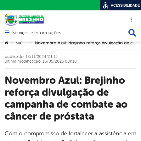
ACESSIBILIDADE
Acesso ráp
Busca
Serviços e Informações
Abrir menu principal de navegação
Você está aqui:
Saúde
Novembro Azul: Brejinho reforça divulgação de campanha de combate ao câncer de próstata
>
>
publicado: 18/11/2024 11h15,
última modificação: 16/05/2025 08h18
Novembro Azul: Brejinho
reforça divulgação de
campanha de combate ao
câncer de próstata
Com o compromisso de fortalecer a assistência em