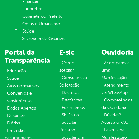
Finanças
Funprebre
Gabinete do Prefeito
Obras e Urbanismo
Saúde
Secretaria de Gabinete
Portal da
E-sic
Ouvidoria
Transparência
Como
Acompanhar
solicitar
uma
Educação
Consulte sua
Manifestação
Saúde
Solicitação
Atendimento
Atos normativos
Decretos
via WhatsApp
Convênios e
Estatísticas
Competências
Transferências
Formulários
da Ouvidoria
Dados Abertos
Sic Físico
Dúvidas?
Despesas
Solicitar
Acesse o FAQ
Diárias
Recurso
Fazer uma
Emendas
Solicitar um
Manifestação
parlamentares