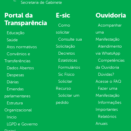
Secretaria de Gabinete
Portal da
E-sic
Ouvidoria
Transparência
Como
Acompanhar
solicitar
uma
Educação
Consulte sua
Manifestação
Saúde
Solicitação
Atendimento
Atos normativos
Decretos
via WhatsApp
Convênios e
Estatísticas
Competências
Transferências
Formulários
da Ouvidoria
Dados Abertos
Sic Físico
Dúvidas?
Despesas
Solicitar
Acesse o FAQ
Diárias
Recurso
Fazer uma
Emendas
Solicitar um
Manifestação
parlamentares
pedido
Informações
Estrutura
Importantes
Organizacional
Relatórios
Inicio
Anuais
LGPD e Governo