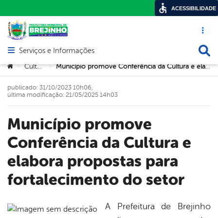
ACESSIBILIDADE
Acesso ráp
Busca
Serviços e Informações
Abrir menu principal de navegação
Você está aqui:
Cultura
Município promove Conferência da Cultura e elabora propostas para fortalecimento do setor
>
>
publicado: 31/10/2023 10h06,
última modificação: 21/05/2025 14h03
Município promove
Conferência da Cultura e
elabora propostas para
fortalecimento do setor
A Prefeitura de Brejinho