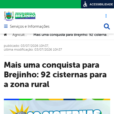
ACESSIBILIDADE
Acesso ráp
Busca
Serviços e Informações
Abrir menu principal de navegação
Você está aqui:
Agricultura
Mais uma conquista para Brejinho: 92 cisternas para a zona rural
>
>
publicado: 03/07/2026 10h37,
última modificação: 03/07/2026 10h37
Mais uma conquista para
Brejinho: 92 cisternas para
a zona rural
book