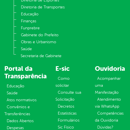
Diretoria de Esportes
Diretoria de Transportes
Educação
Finanças
Funprebre
Gabinete do Prefeito
Obras e Urbanismo
Saúde
Secretaria de Gabinete
Portal da
E-sic
Ouvidoria
Transparência
Como
Acompanhar
solicitar
uma
Educação
Consulte sua
Manifestação
Saúde
Solicitação
Atendimento
Atos normativos
Decretos
via WhatsApp
Convênios e
Estatísticas
Competências
Transferências
Formulários
da Ouvidoria
Dados Abertos
Sic Físico
Dúvidas?
Despesas