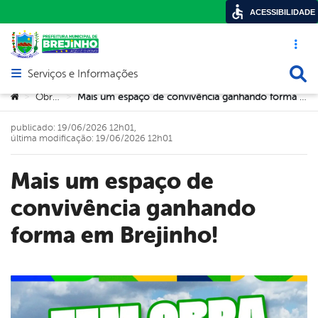
ACESSIBILIDADE
Acesso ráp
Busca
Serviços e Informações
Abrir menu principal de navegação
Você está aqui:
Obras
Mais um espaço de convivência ganhando forma em Brejinho!
>
>
publicado: 19/06/2026 12h01,
última modificação: 19/06/2026 12h01
Mais um espaço de
convivência ganhando
forma em Brejinho!
book