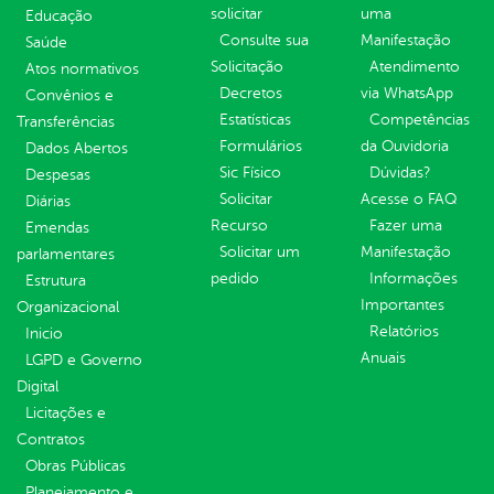
solicitar
uma
Educação
Consulte sua
Manifestação
Saúde
Solicitação
Atendimento
Atos normativos
Decretos
via WhatsApp
Convênios e
Estatísticas
Competências
Transferências
Formulários
da Ouvidoria
Dados Abertos
Sic Físico
Dúvidas?
Despesas
Solicitar
Acesse o FAQ
Diárias
Recurso
Fazer uma
Emendas
Solicitar um
Manifestação
parlamentares
pedido
Informações
Estrutura
Importantes
Organizacional
Relatórios
Inicio
Anuais
LGPD e Governo
Digital
Licitações e
Contratos
Obras Públicas
Planejamento e