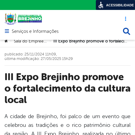
ACESSIBILIDADE
Acesso ráp
Busca
Serviços e Informações
Abrir menu principal de navegação
Você está aqui:
Sala do Empreendedor
III Expo Brejinho promove o fortalecimento da cultura local
>
>
publicado: 25/11/2024 11h09,
última modificação: 27/05/2025 15h29
III Expo Brejinho promove
o fortalecimento da cultura
local
A cidade de Brejinho, foi palco de um evento que
celebrou as tradições e o rico patrimônio cultural
book
da região. A III Expo Brejinho, realizada no último