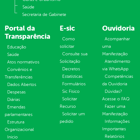
Saúde
Secretaria de Gabinete
Portal da
E-sic
Ouvidoria
Transparência
Como
Acompanhar
solicitar
uma
Educação
Consulte sua
Manifestação
Saúde
Solicitação
Atendimento
Atos normativos
Decretos
via WhatsApp
Convênios e
Estatísticas
Competências
Transferências
Formulários
da Ouvidoria
Dados Abertos
Sic Físico
Dúvidas?
Despesas
Solicitar
Acesse o FAQ
Diárias
Recurso
Fazer uma
Emendas
Solicitar um
Manifestação
parlamentares
pedido
Informações
Estrutura
Importantes
Organizacional
Relatórios
Inicio