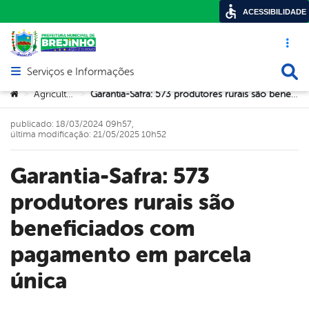
ACESSIBILIDADE
Acesso ráp
Busca
Serviços e Informações
Abrir menu principal de navegação
Você está aqui:
Agricultura
Garantia-Safra: 573 produtores rurais são beneficiados com pagamento em parcela única
>
>
publicado: 18/03/2024 09h57,
última modificação: 21/05/2025 10h52
Garantia-Safra: 573
produtores rurais são
beneficiados com
pagamento em parcela
única