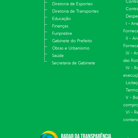
Contr
Diretoria de Esportes
Contra
Diretoria de Transportes
Despe
Educação
I - An
Finanças
Fornece
Funprebre
II - A
Gabinete do Prefeito
Fornece
Obras e Urbanismo
III - 
Saúde
das Rot
Secretaria de Gabinete
IV - R
execuç
Licita
Termos
V - Bo
compro
VI - R
conten