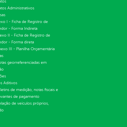
atos
tos Administrativos
sas
exo I - Ficha de Registro de
dor - Forma Indireta
nexo II - Ficha de Registro de
dor - Forma direta
Anexo III - Planilha Orçamentária
as
otas georreferenciadas em
ão
ções
 Aditivos
letins de medição, notas fiscais e
vantes de pagamento
elação de veículos próprios,
do