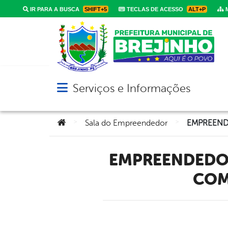
IR PARA A BUSCA
SHIFT+5
TECLAS DE ACESSO
ALT+P
M
Serviços e Informações
Abrir menu principal de navegação
Você está aqui:
>
>
Sala do Empreendedor
EMPREENDEDORES DE BREJINHO IMPULSIONAM NEGÓCIOS
COM