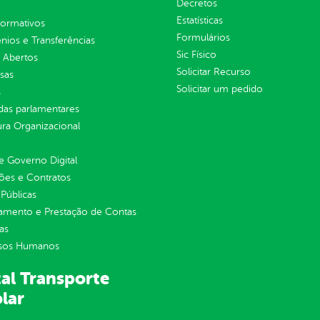
Decretos
Estatísticas
normativos
Formulários
ios e Transferências
Sic Físico
 Abertos
Solicitar Recurso
sas
Solicitar um pedido
s
as parlamentares
ura Organizacional
 Governo Digital
ções e Contratos
Públicas
jamento e Prestação de Contas
as
sos Humanos
al Transporte
lar