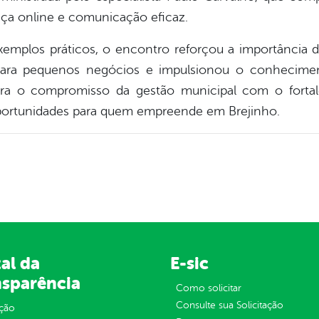
ença online e comunicação eficaz.
emplos práticos, o encontro reforçou a importância 
para pequenos negócios e impulsionou o conheciment
tegra o compromisso da gestão municipal com o forta
ortunidades para quem empreende em Brejinho.
al da
E-sic
nsparência
Como solicitar
Consulte sua Solicitação
ção