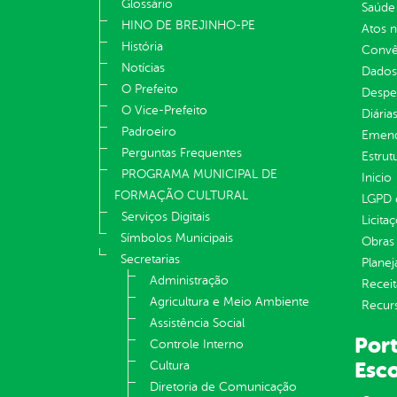
Glossário
Saúde
HINO DE BREJINHO-PE
Atos 
História
Convên
Notícias
Dados
O Prefeito
Despe
O Vice-Prefeito
Diária
Padroeiro
Emend
Perguntas Frequentes
Estrut
PROGRAMA MUNICIPAL DE
Inicio
FORMAÇÃO CULTURAL
LGPD e
Serviços Digitais
Licita
Símbolos Municipais
Obras 
Secretarias
Plane
Administração
Receit
Agricultura e Meio Ambiente
Recur
Assistência Social
Port
Controle Interno
Esco
Cultura
Diretoria de Comunicação