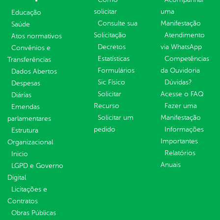
solicitar
uma
Educação
Consulte sua
Manifestação
Saúde
Solicitação
Atendimento
Atos normativos
Decretos
via WhatsApp
Convênios e
Estatísticas
Competências
Transferências
Formulários
da Ouvidoria
Dados Abertos
Sic Físico
Dúvidas?
Despesas
Solicitar
Acesse o FAQ
Diárias
Recurso
Fazer uma
Emendas
Solicitar um
Manifestação
parlamentares
pedido
Informações
Estrutura
Importantes
Organizacional
Relatórios
Inicio
Anuais
LGPD e Governo
Digital
Licitações e
Contratos
Obras Públicas