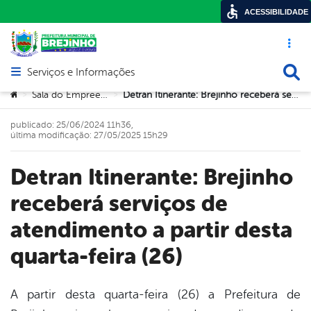
ACESSIBILIDADE
Acesso ráp
Busca
Serviços e Informações
Abrir menu principal de navegação
Você está aqui:
Sala do Empreendedor
Detran Itinerante: Brejinho receberá serviços de atendimento a partir desta quarta-feira (26)
>
>
publicado: 25/06/2024 11h36,
última modificação: 27/05/2025 15h29
Detran Itinerante: Brejinho
receberá serviços de
atendimento a partir desta
quarta-feira (26)
A partir desta quarta-feira (26) a Prefeitura de