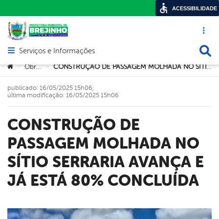
ACESSIBILIDADE
Acesso ráp
Busca
Serviços e Informações
Abrir menu principal de navegação
Você está aqui:
Obras
CONSTRUÇÃO DE PASSAGEM MOLHADA NO SÍTIO SERRARIA AVANÇA E JÁ ESTÁ 80% CONCLUÍDA
>
>
publicado: 16/05/2025 15h06,
última modificação: 16/05/2025 15h06
CONSTRUÇÃO DE
PASSAGEM MOLHADA NO
SÍTIO SERRARIA AVANÇA E
JÁ ESTÁ 80% CONCLUÍDA