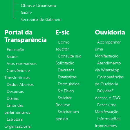
Obras e Urbanismo
Saúde
Secretaria de Gabinete
Portal da
E-sic
Ouvidoria
Transparência
Como
Acompanhar
solicitar
uma
Educação
Consulte sua
Manifestação
Saúde
Solicitação
Atendimento
Atos normativos
Decretos
via WhatsApp
Convênios e
Estatísticas
Competências
Transferências
Formulários
da Ouvidoria
Dados Abertos
Sic Físico
Dúvidas?
Despesas
Solicitar
Acesse o FAQ
Diárias
Recurso
Fazer uma
Emendas
Solicitar um
Manifestação
parlamentares
pedido
Informações
Estrutura
Importantes
Organizacional