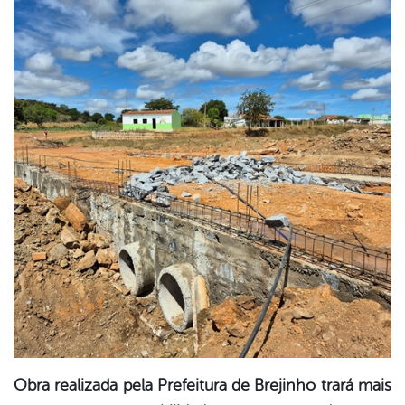
book
er
din
Obra realizada pela Prefeitura de Brejinho trará mais