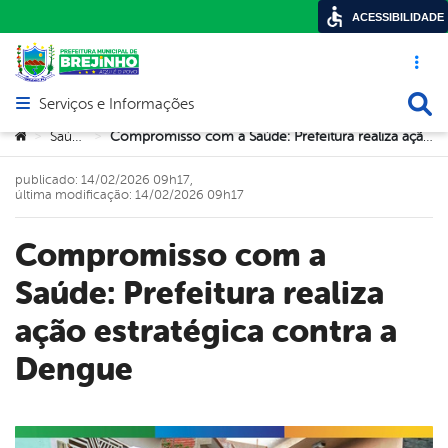
ACESSIBILIDADE
Acesso ráp
Busca
Serviços e Informações
Abrir menu principal de navegação
Você está aqui:
Saúde
Compromisso com a Saúde: Prefeitura realiza ação estratégica contra a Dengue
>
>
publicado: 14/02/2026 09h17,
última modificação: 14/02/2026 09h17
Compromisso com a
Saúde: Prefeitura realiza
ação estratégica contra a
Dengue