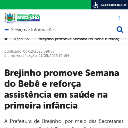
ACESSIBILIDADE
Acesso ráp
Busca
Serviços e Informações
Abrir menu principal de navegação
Você está aqui:
Ação Social
Brejinho promove Semana do Bebê e reforça assistência em saúde na primeira infância
>
>
publicado: 06/12/2023 09h56,
última modificação: 21/05/2025 10h54
Brejinho promove Semana
do Bebê e reforça
assistência em saúde na
primeira infância
A Prefeitura de Brejinho, por meio das Secretarias