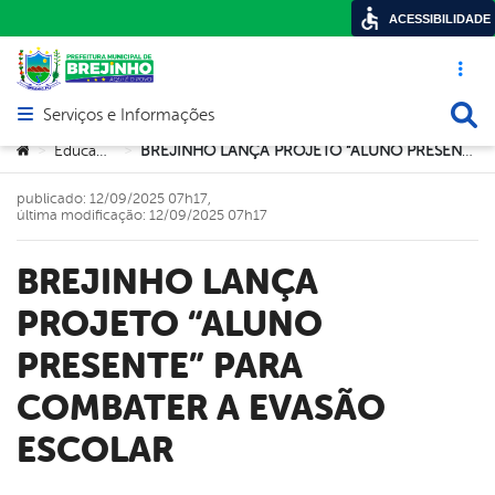
ACESSIBILIDADE
Acesso ráp
Busca
Serviços e Informações
Abrir menu principal de navegação
Você está aqui:
Educação
BREJINHO LANÇA PROJETO “ALUNO PRESENTE” PARA COMBATER A EVASÃO ESCOLAR
>
>
publicado: 12/09/2025 07h17,
última modificação: 12/09/2025 07h17
BREJINHO LANÇA
PROJETO “ALUNO
PRESENTE” PARA
COMBATER A EVASÃO
ESCOLAR