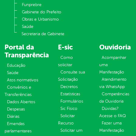
Funprebre
Gabinete do Prefeito
Obras e Urbanismo
Saúde
Secretaria de Gabinete
Portal da
E-sic
Ouvidoria
Transparência
Como
Acompanhar
solicitar
uma
Educação
Consulte sua
Manifestação
Saúde
Solicitação
Atendimento
Atos normativos
Decretos
via WhatsApp
Convênios e
Estatísticas
Competências
Transferências
Formulários
da Ouvidoria
Dados Abertos
Sic Físico
Dúvidas?
Despesas
Solicitar
Acesse o FAQ
Diárias
Recurso
Fazer uma
Emendas
Solicitar um
Manifestação
parlamentares