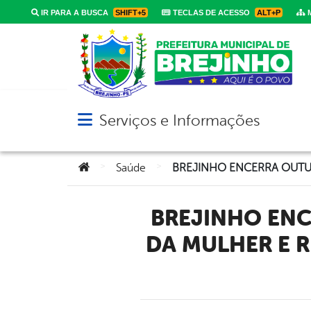
IR PARA A BUSCA
SHIFT+5
TECLAS DE ACESSO
ALT+P
M
Serviços e Informações
Abrir menu principal de navegação
Você está aqui:
>
>
Saúde
BREJINHO ENCERRA OUTUBRO ROSA COM DIA D DA SAÚDE
DA MULHER E R