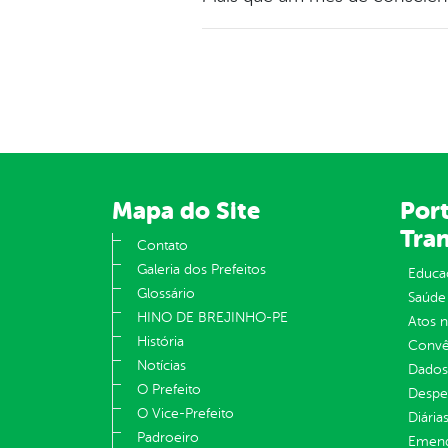
Mapa do Site
Port
Tra
Contato
Galeria dos Prefeitos
Educa
Glossário
Saúde
HINO DE BREJINHO-PE
Atos 
História
Convên
Notícias
Dados
O Prefeito
Despe
O Vice-Prefeito
Diária
Padroeiro
Emend