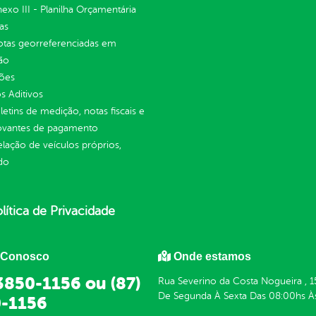
Anexo III - Planilha Orçamentária
as
otas georreferenciadas em
ão
ções
 Aditivos
letins de medição, notas fiscais e
vantes de pagamento
elação de veículos próprios,
do
lítica de Privacidade
 Conosco
Onde estamos
 3850-1156 ou (87)
Rua Severino da Costa Nogueira , 1
De Segunda À Sexta Das 08:00hs À
-1156