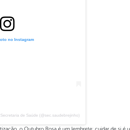
foto no Instagram
Secretaria de Saúde (@sec.saudebrejinho)
ização, o Outubro Rosa é um lembrete: cuidar de si é 