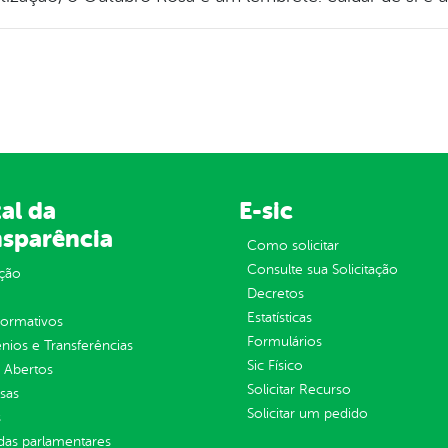
al da
E-sic
nsparência
Como solicitar
Consulte sua Solicitação
ção
Decretos
Estatísticas
normativos
Formulários
ios e Transferências
Sic Físico
 Abertos
Solicitar Recurso
sas
Solicitar um pedido
s
as parlamentares