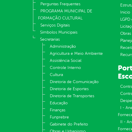
Perguntas Frequentes
Estrut
PROGRAMA MUNICIPAL DE
Inicio
FORMAÇÃO CULTURAL
LGPD e
Serviços Digitais
Licita
Símbolos Municipais
Obras 
Secretarias
Plane
Administração
Receit
Agricultura e Meio Ambiente
Recur
Assistência Social
Port
Controle Interno
Esco
Cultura
Diretoria de Comunicação
Contr
Diretoria de Esportes
Contra
Diretoria de Transportes
Despe
Educação
I - An
Finanças
Fornece
Funprebre
II - A
Gabinete do Prefeito
Fornece
Obras e Urbanismo