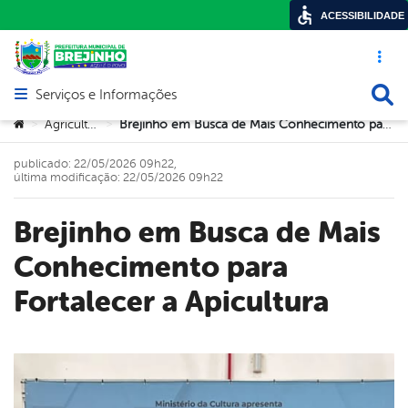
ACESSIBILIDADE
Acesso ráp
Busca
Serviços e Informações
Abrir menu principal de navegação
Você está aqui:
Agricultura
Brejinho em Busca de Mais Conhecimento para Fortalecer a Apicultura
>
>
publicado: 22/05/2026 09h22,
última modificação: 22/05/2026 09h22
Brejinho em Busca de Mais
Conhecimento para
Fortalecer a Apicultura
book