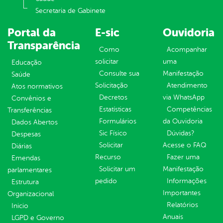
Secretaria de Gabinete
Portal da
E-sic
Ouvidoria
Transparência
Como
Acompanhar
solicitar
uma
Educação
Consulte sua
Manifestação
Saúde
Solicitação
Atendimento
Atos normativos
Decretos
via WhatsApp
Convênios e
Estatísticas
Competências
Transferências
Formulários
da Ouvidoria
Dados Abertos
Sic Físico
Dúvidas?
Despesas
Solicitar
Acesse o FAQ
Diárias
Recurso
Fazer uma
Emendas
Solicitar um
Manifestação
parlamentares
pedido
Informações
Estrutura
Importantes
Organizacional
Relatórios
Inicio
Anuais
LGPD e Governo