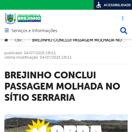
ACESSIBILIDADE
Acesso ráp
Busca
Serviços e Informações
Abrir menu principal de navegação
Você está aqui:
Obras
BREJINHO CONCLUI PASSAGEM MOLHADA NO SÍTIO SERRARIA
>
>
publicado: 04/07/2025 13h13,
última modificação: 04/07/2025 13h13
BREJINHO CONCLUI
PASSAGEM MOLHADA NO
SÍTIO SERRARIA
book